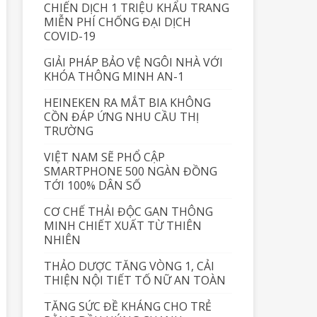
CHIẾN DỊCH 1 TRIỆU KHẨU TRANG
MIỄN PHÍ CHỐNG ĐẠI DỊCH
COVID-19
GIẢI PHÁP BẢO VỆ NGÔI NHÀ VỚI
KHÓA THÔNG MINH AN-1
HEINEKEN RA MẮT BIA KHÔNG
CỒN ĐÁP ỨNG NHU CẦU THỊ
TRƯỜNG
VIỆT NAM SẼ PHỔ CẬP
SMARTPHONE 500 NGÀN ĐỒNG
TỚI 100% DÂN SỐ
CƠ CHẾ THẢI ĐỘC GAN THÔNG
MINH CHIẾT XUẤT TỪ THIÊN
NHIÊN
THẢO DƯỢC TĂNG VÒNG 1, CẢI
THIỆN NỘI TIẾT TỐ NỮ AN TOÀN
TĂNG SỨC ĐỀ KHÁNG CHO TRẺ